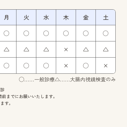
月
火
水
木
金
土
◯
◯
◯
◯
◯
◯
△
△
△
×
△
△
◯
◯
◯
×
◯
×
◯……一般診療
△……大腸内視鏡検査のみ
休診
間前までに
お願いいたします。
ります。