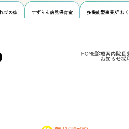
れびの家
すずらん
病児保育室
多機能型事業所
わく
HOME
診療案内
院長
お知らせ
採