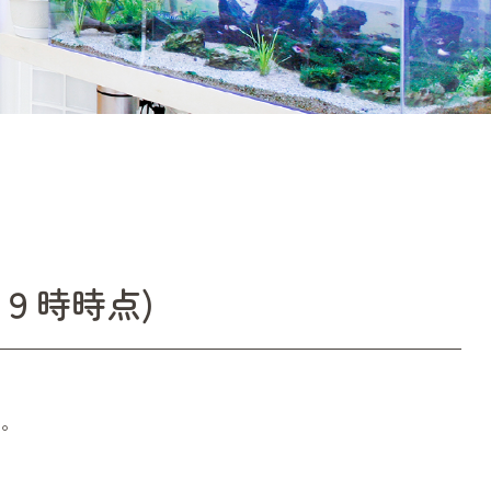
９時時点)
す。