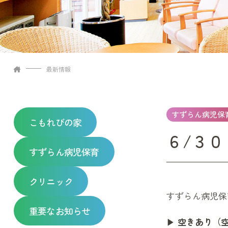
最新情報
すずらん病児保
こもれびの家
６/３０
すずらん病児保育
クリニック
すずらん病児保
重要なお知らせ
▶
空きあり（空