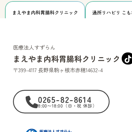
まえやま内科胃腸科
クリニック
通所リハビリ
こも
医療法人すずらん
まえやま内科胃腸科クリニック
〒399-4117
長野県駒ヶ根市赤穂14632-4
0265-82-8614
8:00〜18:00（日・祝 休診）