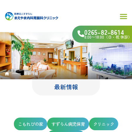
0265-82-8614
8:00〜18:00（日・祝 休診）
最新情報
最新情報
こもれびの家
すずらん病児保育
クリニック