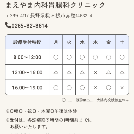
まえやま内科胃腸科クリニック
〒399-4117 長野県駒ヶ根市赤穂14632-4
0265-82-8614
診療受付時間
月
火
水
木
金
土
◯
◯
◯
◯
◯
◯
8:00〜12:00
△
△
△
×
△
△
13:00〜16:00
◯
◯
◯
×
◯
×
16:00〜19:00
◯……一般診療
△……大腸内視鏡検査のみ
※日曜日・祝日・木曜日午後は休診
※受付は、各診療終了時間の1時間前までに
お願いいたします。