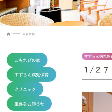
最新情報
すずらん病児保
こもれびの家
１/２７
すずらん病児保育
クリニック
重要なお知らせ