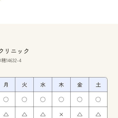
クリニック
14632-4
月
火
水
木
金
土
◯
◯
◯
◯
◯
◯
△
△
△
×
△
△