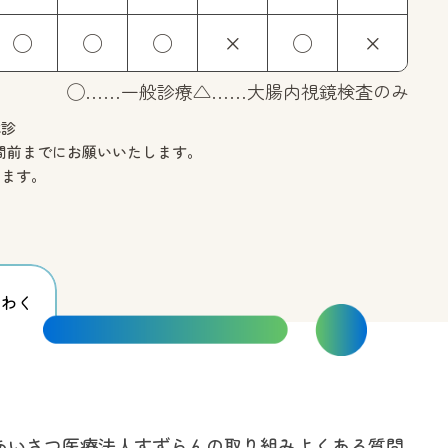
◯
◯
◯
×
◯
×
◯……一般診療
△……大腸内視鏡検査のみ
休診
間前までに
お願いいたします。
ります。
わく
あいさつ
医療法人すずらんの取り組み
よくある質問