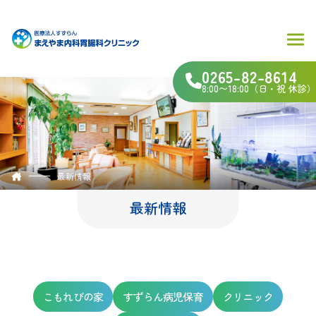
0265-82-8614
8:00〜18:00（日・祝 休診）
最新情報
最新情報
こもれびの家
すずらん病児保育
クリニック