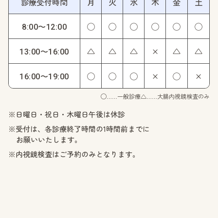
診療受付時間
月
火
水
木
金
土
◯
◯
◯
◯
◯
◯
8:00〜12:00
△
△
△
×
△
△
13:00〜16:00
◯
◯
◯
×
◯
×
16:00〜19:00
◯……一般診療
△……大腸内視鏡検査のみ
※日曜日・祝日・木曜日午後は休診
※受付は、各診療終了時間の1時間前までに
お願いいたします。
※内視鏡検査はご予約のみとなります。