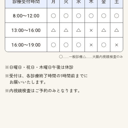
診療受付時間
月
火
水
木
金
土
◯
◯
◯
◯
◯
◯
8:00〜12:00
△
△
△
×
△
△
13:00〜16:00
◯
◯
◯
×
◯
×
16:00〜19:00
◯……一般診療
△……大腸内視鏡検査のみ
※日曜日・祝日・木曜日午後は休診
※受付は、各診療終了時間の1時間前までに
お願いいたします。
※内視鏡検査はご予約のみとなります。