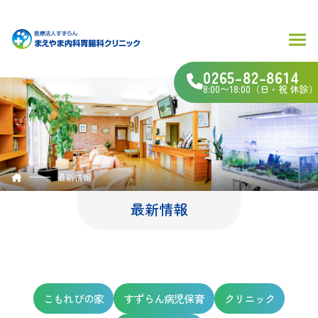
0265-82-8614
8:00〜18:00（日・祝 休診）
最新情報
最新情報
こもれびの家
すずらん病児保育
クリニック