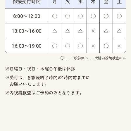
診療受付時間
月
火
水
木
金
土
◯
◯
◯
◯
◯
◯
8:00〜12:00
△
△
△
×
△
△
13:00〜16:00
◯
◯
◯
×
◯
×
16:00〜19:00
◯……一般診療
△……大腸内視鏡検査のみ
※日曜日・祝日・木曜日午後は休診
※受付は、各診療終了時間の1時間前までに
お願いいたします。
※内視鏡検査はご予約のみとなります。