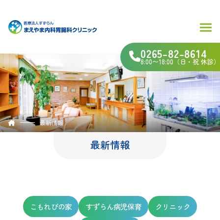
0265-82-8614
8:00〜18:00（日・祝 休診）
最新情報
最新情報
こもれびの家
すずらん病児保育
クリニック